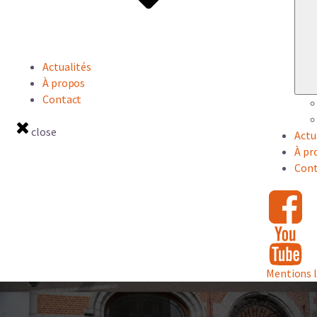
Actualités
À propos
Contact
close
Actu
À pr
Cont
Mentions 