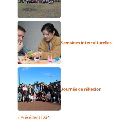
Semaines interculturelles
Journée de réflexion
« Précédent
1
2
3
4