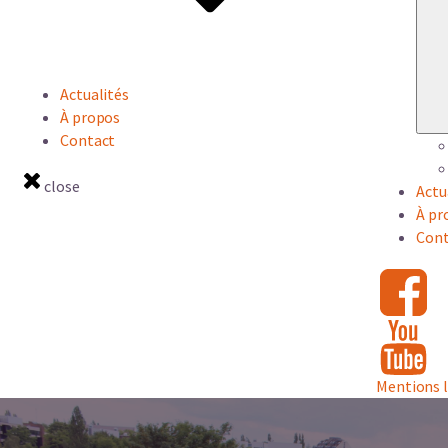
Actualités
À propos
Contact
close
Actu
À pr
Cont
Mentions 