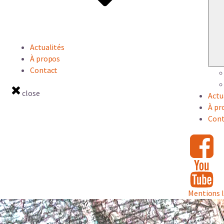
Actualités
À propos
Contact
close
Actu
À pr
Cont
Mentions 