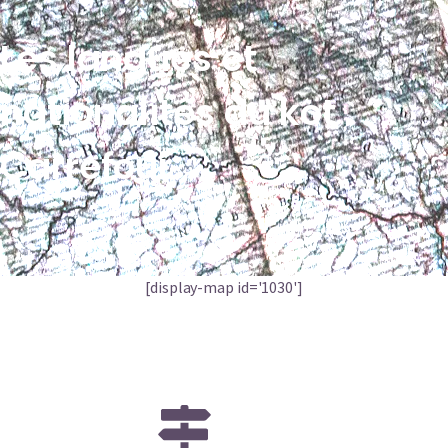
Les langues et
nationalités du kot
Carrefour
[display-map id='1030']