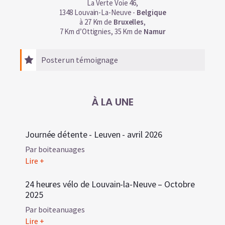
La Verte Voie 46,
1348 Louvain-La-Neuve -
Belgique
à 27 Km de
Bruxelles
,
7 Km d’Ottignies, 35 Km de
Namur
Poster un témoignage
À LA UNE
Journée détente - Leuven - avril 2026
18/04/2026
Par boiteanuages
Lire +
24 heures vélo de Louvain-la-Neuve – Octobre
12/10/2025
2025
Par boiteanuages
Lire +