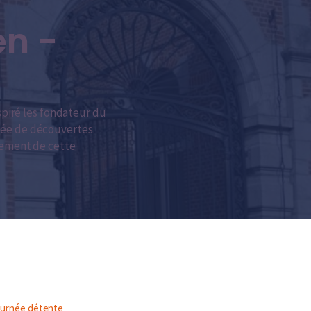
en -
spiré les fondateur du
hmée de découvertes
inement de cette
urnée détente