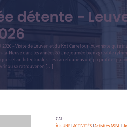
́e détente - Leuv
2026
l 2026 – Visite de Leuven et du Kot Carrefour louvaniste qui a in
in-la-Neuve dans les années 80 Une journée bien agréable ryt
ques et architecturales. Les carrefouriens ont pu profiter ple
rir ou se retrouver en […]
CAT :
À la UNE
|
ACTIVITÉS
|
Activités ASBL
|
Jo