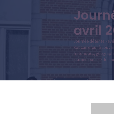
Journe
avril 
Journée détente - avri
Kot Carrefour à Louva
historiques, géographi
journée pour se découv