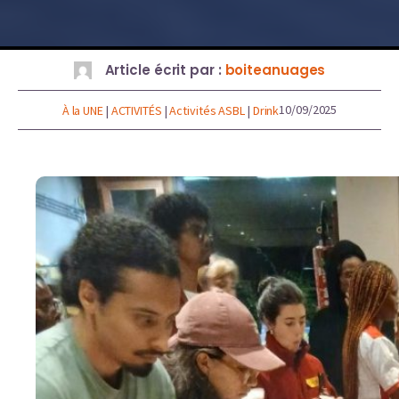
Article écrit par :
boiteanuages
10/09/2025
À la UNE
|
ACTIVITÉS
|
Activités ASBL
|
Drink