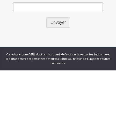
Envoyer
Carrefour est une ASBL dont la mission est de favoriser la rencontre, l’échange et
le partage entre des personnes de toutes cultures ou religions d’Europe et d’autres
continents.