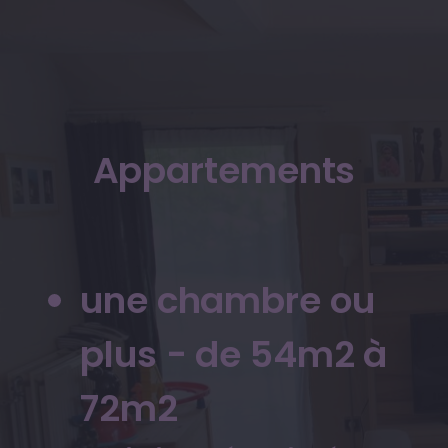
Appartements
une chambre ou
plus - de 54m2 à
72m2