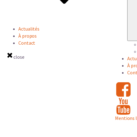
Actualités
À propos
Contact
close
Actu
À pr
Cont
Mentions 