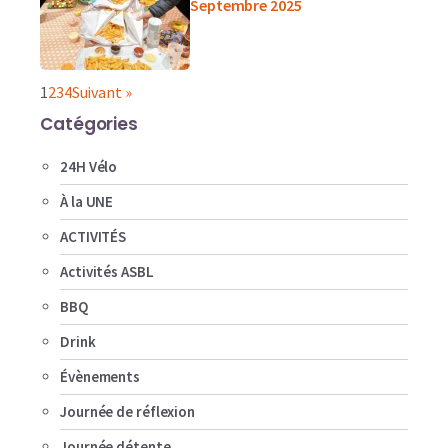
Septembre 2025
1
2
3
4
Suivant »
Catégories
24H Vélo
À la UNE
ACTIVITÉS
Activités ASBL
BBQ
Drink
Évènements
Journée de réflexion
Journée détente