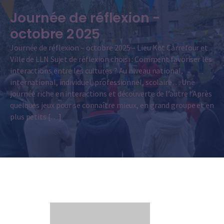
Journée de réflexion -
octobre 2 025
Journée de réflexion – octobre 2025 – Lieu Kot Carrefour et
Ville de LLN Sujet de réflexion choisi : Comment favoriser les
interactions entre les cultures ? Au niveau national,
international, individuel, professionnel, scolaire… Une
journée riche en interactions et découverte de l’autre ! Après
quelques jeux pour se connaître mieux, en grand groupe et en
plus petits […]