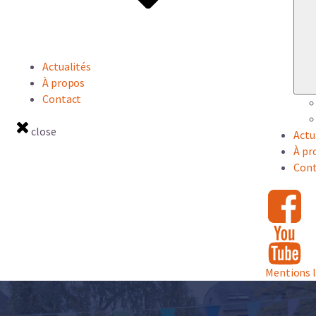
Actualités
À propos
Contact
close
Actu
À pr
Cont
Mentions 