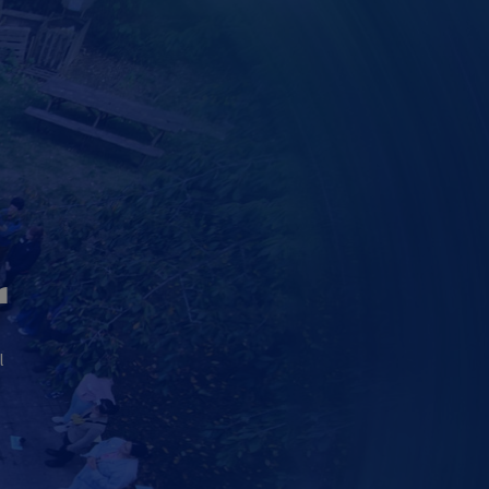
u
r
l