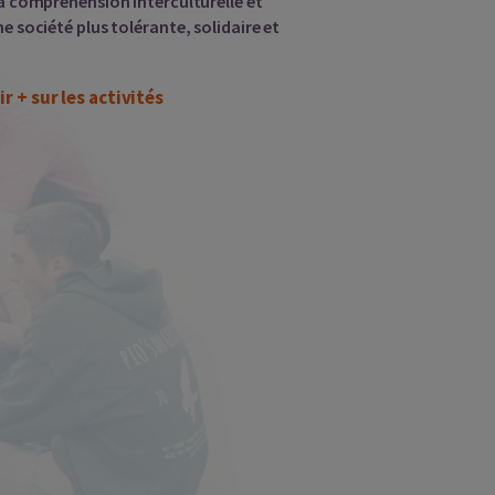
la compréhension interculturelle et
e société plus tolérante, solidaire et
ir + sur les activités