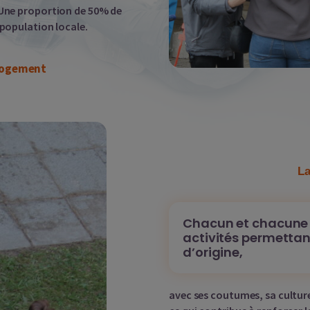
. Une proportion de 50% de
 population locale.
 logement
La
Chacun et chacune 
activités permettan
d’origine,
avec ses coutumes, sa culture