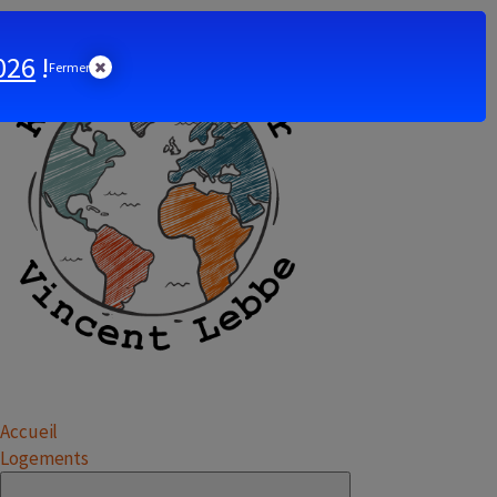
026
!
Fermer
Accueil
Logements
Submenu