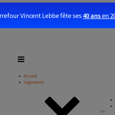
rrefour Vincent Lebbe fête ses
40 ans
en 2
Accueil
Logements