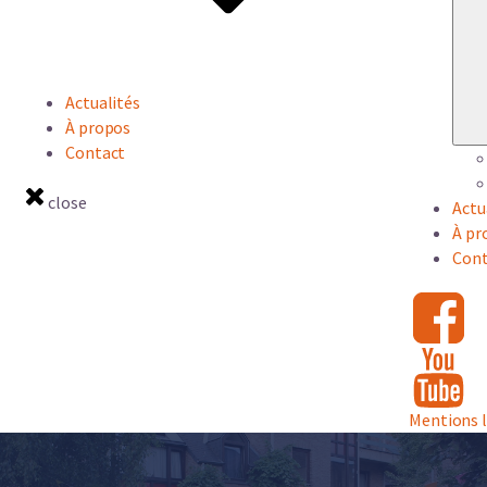
Actualités
À propos
Contact
close
Actu
À pr
Cont
Mentions 