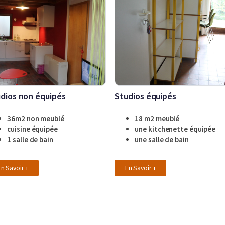
dios non équipés
Studios équipés
36m2 non meublé
18 m2 meublé
cuisine équipée
une kitchenette équipée
1 salle de bain
une salle de bain
En Savoir +
En Savoir +