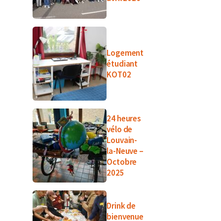
Logement
étudiant
KOT02
24 heures
vélo de
Louvain-
la-Neuve –
Octobre
2025
Drink de
bienvenue