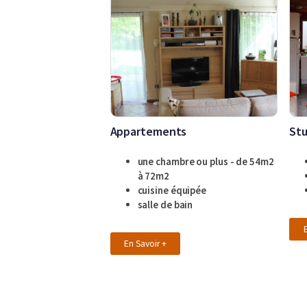
Appartements
Stu
une chambre ou plus - de 54m2
à 72m2
cuisine équipée
salle de bain
En Savoir +