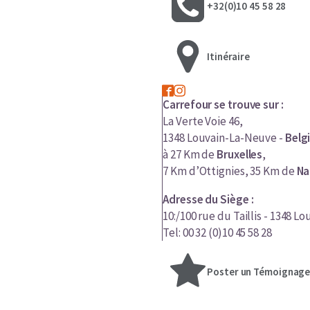
+32(0)10 45 58 28
Itinéraire
Carrefour se trouve sur :
La Verte Voie 46,
1348 Louvain-La-Neuve -
Belg
à 27 Km de
Bruxelles
,
7 Km d’Ottignies, 35 Km de
Na
Adresse du Siège :
10:/100 rue du Taillis - 1348 
Tel: 00 32 (0)10 45 58 28
Poster un Témoignag