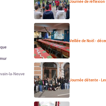
Journée de réflexion
Veillée de Noël - dé
ique
mur
Louvain-la-Neuve
Journée détente - Le
e