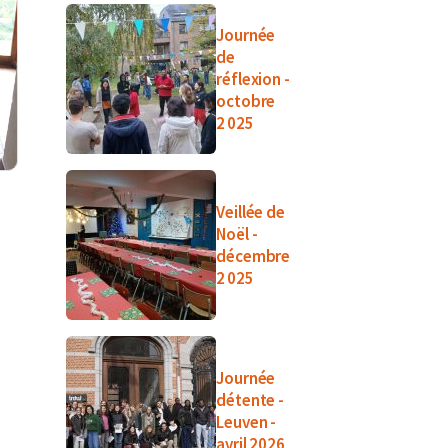
Journée
de
réflexion -
octobre
2 025
Veillée de
Noël -
décembre
2 025
Journée
détente -
Leuven -
avril 2026