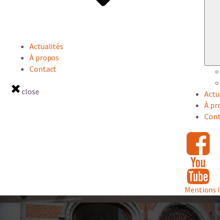
Actualités
À propos
Contact
close
Actu
À pr
Cont
Mentions 