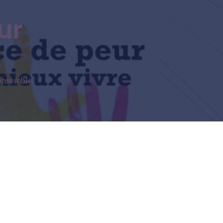
ur
 ensemble.