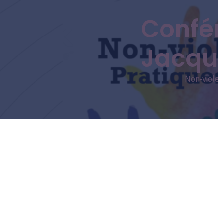
Confé
Jacqu
Non-viole