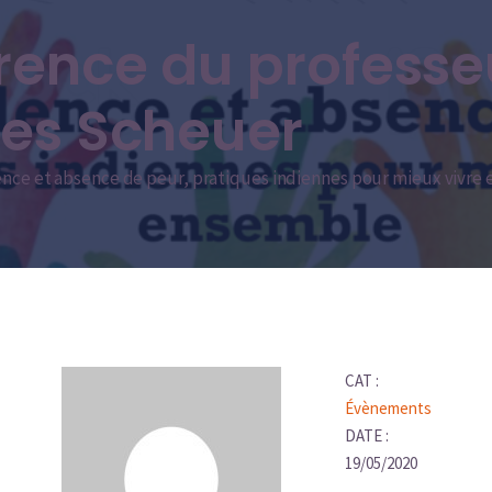
rence du professe
es Scheuer
nce et absence de peur, pratiques indiennes pour mieux vivre
CAT :
Évènements
DATE :
19/05/2020