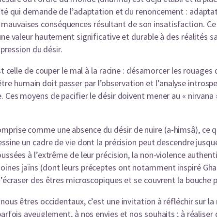
lité qui demande de l’adaptation et du renoncement : adaptati
auvaises conséquences résultant de son insatisfaction. Ce qu
une valeur hautement significative et durable à des réalités sa
 pression du désir.
st celle de couper le mal à la racine : désamorcer les rouages
l’être humain doit passer par l’observation et l’analyse introspe
 Ces moyens de pacifier le désir doivent mener au « nirvana » 
mprise comme une absence du désir de nuire (a-himsâ), ce qui
essine un cadre de vie dont la précision peut descendre jusque
oussées à l’extrême de leur précision, la non-violence authent
ines jaïns (dont leurs préceptes ont notamment inspiré Ghan
d’écraser des êtres microscopiques et se couvrent la bouche po
ous êtres occidentaux, c’est une invitation à réfléchir sur la 
parfois aveuglement, à nos envies et nos souhaits ; à réaliser 