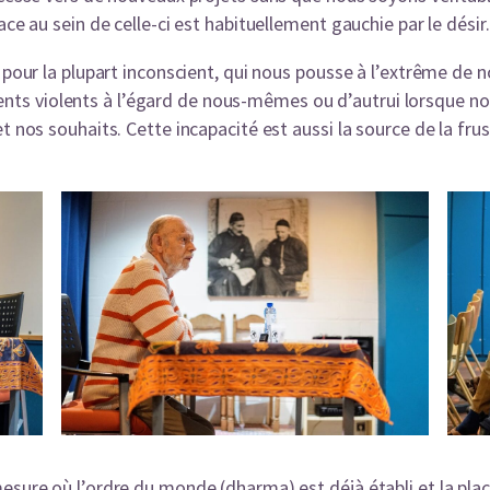
ace au sein de celle-ci est habituellement gauchie par le désir.
 pour la plupart inconscient, qui nous pousse à l’extrême de n
s violents à l’égard de nous-mêmes ou d’autrui lorsque nou
t nos souhaits. Cette incapacité est aussi la source de la frus
esure où l’ordre du monde (dharma) est déjà établi et la pla