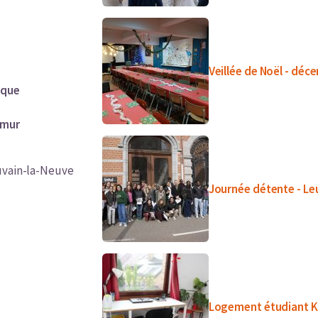
Veillée de Noël - dé
ique
mur
Louvain-la-Neuve
Journée détente - Le
e
Logement étudiant 