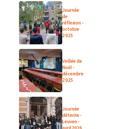
Journée
de
réflexion -
octobre
2 025
Veillée de
Noël -
décembre
2 025
Journée
détente -
Leuven -
avril 2026