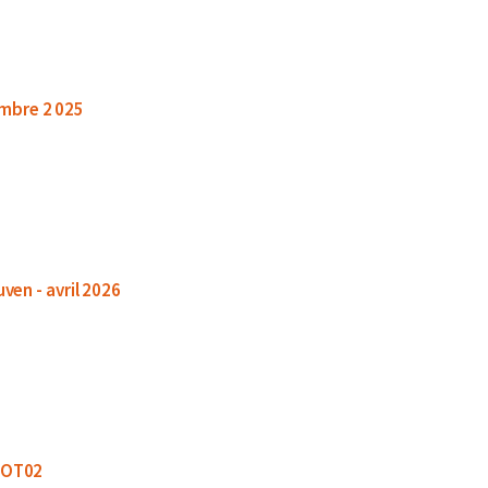
cembre 2 025
uven - avril 2026
KOT02