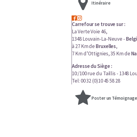
Itinéraire
Carrefour se trouve sur :
La Verte Voie 46,
1348 Louvain-La-Neuve -
Belg
à 27 Km de
Bruxelles
,
7 Km d’Ottignies, 35 Km de
Na
Adresse du Siège :
10:/100 rue du Taillis - 1348 
Tel: 00 32 (0)10 45 58 28
Poster un Témoignag