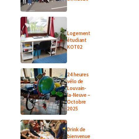
Logement
étudiant
KOT02
24 heures
vélo de
Louvain-
la-Neuve –
Octobre
2025
Drink de
bienvenue